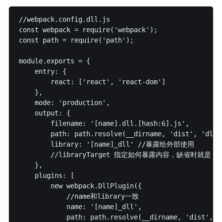
//webpack.config.dll.js

const webpack = require('webpack');

const path = require('path');

module.exports = {

    entry: {

        react: ['react', 'react-dom']

    },

    mode: 'production',

    output: {

        filename: '[name].dll.[hash:6].js',

        path: path.resolve(__dirname, 'dist', 'dll')
        library: '[name]_dll' //暴露给外部使用

        //libraryTarget 指定如何暴露内容，缺省时就是 va
    },

    plugins: [

        new webpack.DllPlugin({

            //name和library一致

            name: '[name]_dll', 

            path: path.resolve(__dirname, 'dist',