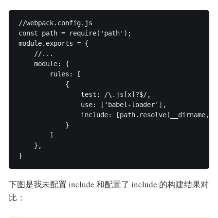
//webpack.config.js

const path = require('path');

module.exports = {

    //...

    module: {

        rules: [

            {

                test: /\.js[x]?$/,

                use: ['babel-loader'],

                include: [path.resolve(__dirname, 's
            }

        ]

    },

}
下图是我未配置 include 和配置了 include 的构建结果对
比：