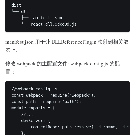
dist

└── dll

    ├── manifest.json

    └── react.dll.9dcd9d.js
manifest.json 用于让 DLLReferencePlugin 映射到相关依
赖上。
修改 webpack 的主配置文件: webpack.config.js 的配
置：
//webpack.config.js

const webpack = require('webpack');

const path = require('path');

module.exports = {

    //...

    devServer: {

        contentBase: path.resolve(__dirname, 'dist')
    },
