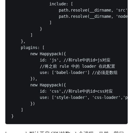
                include: [

                    path.resolve(__dirname, 'src'),

                    path.resolve(__dirname, 'node_m
                ]

            }

        ]

    },

    plugins: [

        new Happypack({

            id: 'js', //和rule中的id=js对应

            //将之前 rule 中的 loader 在此配置

            use: ['babel-loader'] //必须是数组

        }),

        new Happypack({

            id: 'css',//和rule中的id=css对应

            use: ['style-loader', 'css-loader','post
        })

    ]

}