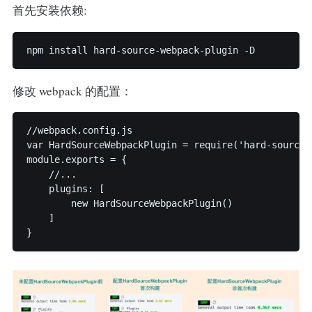
首先安装依赖:
npm install hard-source-webpack-plugin -D
修改 webpack 的配置：
//webpack.config.js

var HardSourceWebpackPlugin = require('hard-source-w
module.exports = {

    //...

    plugins: [

        new HardSourceWebpackPlugin()

    ]

}