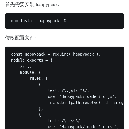
首先需要安装 happypack:
npm install happypack -D
修改配置文件:
const Happypack = require('happypack');

module.exports = {

    //...

    module: {

        rules: [

            {

                test: /\.js[x]?$/,

                use: 'Happypack/loader?id=js',

                include: [path.resolve(__dirname, 's
            },

            {

                test: /\.css$/,

                use: 'Happypack/loader?id=css',
