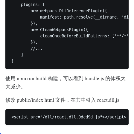
    plugins: [

        new webpack.DllReferencePlugin({

            manifest: path.resolve(__dirname, 'dist
        }),

        new CleanWebpackPlugin({

            cleanOnceBeforeBuildPatterns: ['**/*'
        }),

        //...

    ]

}
使用 npm run build 构建，可以看到 bundle.js 的体积大
大减少。
修改 public/index.html 文件，在其中引入 react.dll.js
<script src="/dll/react.dll.9dcd9d.js"></script>